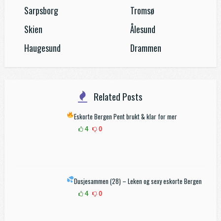
Sarpsborg
Tromsø
Skien
Ålesund
Haugesund
Drammen
Related Posts
Eskorte Bergen
Pent brukt & klar for mer
4
0
Dusjesammen (28) – Leken og sexy eskorte Bergen
4
0