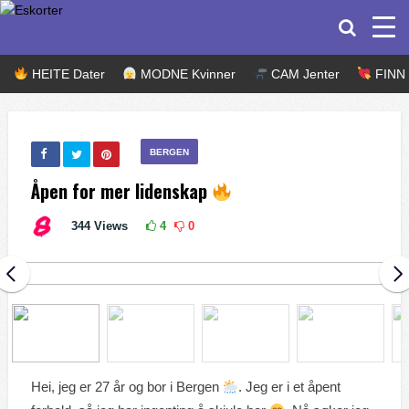
HEITE Dater
MODNE Kvinner
CAM Jenter
FINN k
BERGEN
Åpen for mer lidenskap
344
Views
4
0
Hei, jeg er 27 år og bor i Bergen
. Jeg er i et åpent