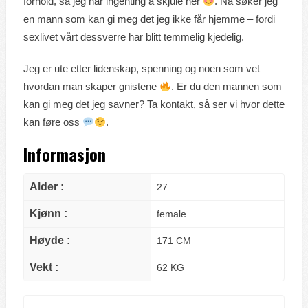
forhold, så jeg har ingenting å skjule her
. Nå søker jeg
en mann som kan gi meg det jeg ikke får hjemme – fordi
sexlivet vårt dessverre har blitt temmelig kjedelig.
Jeg er ute etter lidenskap, spenning og noen som vet
hvordan man skaper gnistene
. Er du den mannen som
kan gi meg det jeg savner? Ta kontakt, så ser vi hvor dette
kan føre oss
.
Informasjon
Alder :
27
Kjønn :
female
Høyde :
171 CM
Vekt :
62 KG