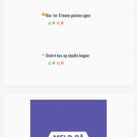
Klar for å tenne gnisten igjen
4
0
Diskré kos og skjulte begjær
4
0