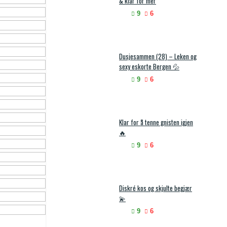
& klar for mer
9
6
Dusjesammen (28) – Leken og
sexy eskorte Bergen 💦
9
6
Klar for å tenne gnisten igjen
🔥
9
6
Diskré kos og skjulte begjær
💫
9
6