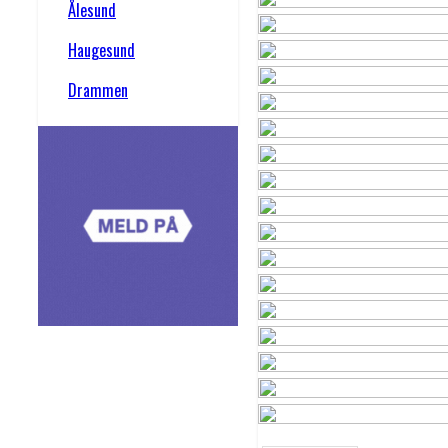
Ålesund
Haugesund
Drammen