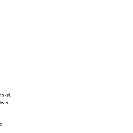
 skal.
 hver
te