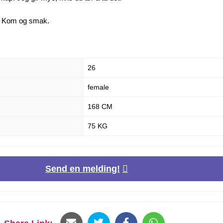
? Kom og smak.
26
female
168 CM
75 KG
Send en melding!