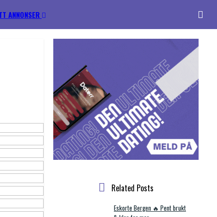
TT ANNONSER
Related Posts
Eskorte Bergen 🔥 Pent brukt