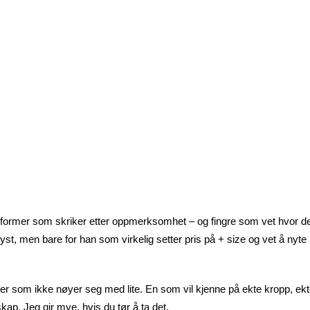
 former som skriker etter oppmerksomhet – og fingre som vet hvor de
yst, men bare for han som virkelig setter pris på + size og vet å nyte
sker som ikke nøyer seg med lite. En som vil kjenne på ekte kropp, ek
kap. Jeg gir mye, hvis du tør å ta det.