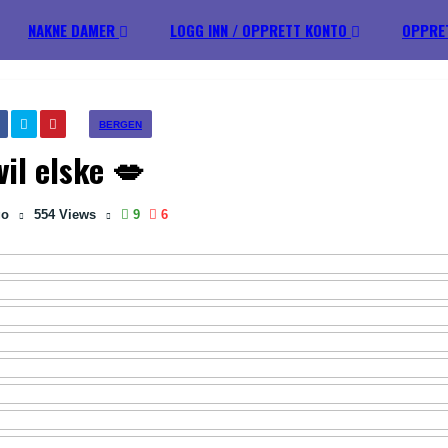
NAKNE DAMER
LOGG INN / OPPRETT KONTO
OPPRE
BERGEN
vil elske 💋
go
554
Views
9
6