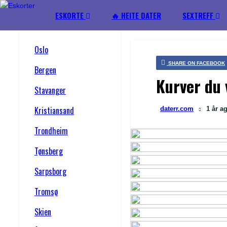
ESKORTE
🔥 HEITE DATER
SEXTREFF
Oslo
SHARE ON FACEBOOK
Bergen
Kurver du 
Stavanger
Kristiansand
daterr.com
1 år
a
Trondheim
Tønsberg
Sarpsborg
Tromsø
Skien