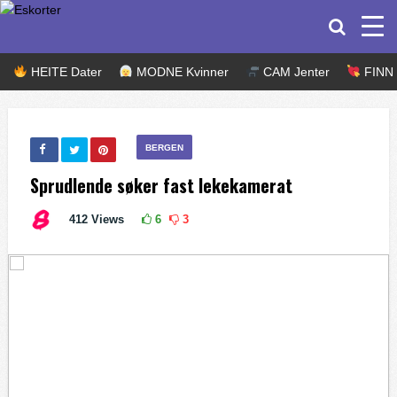
HEITE Dater
MODNE Kvinner
CAM Jenter
FINN k
BERGEN
Sprudlende søker fast lekekamerat
412
Views
6
3