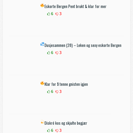
Eskorte Bergen
Pent brukt & klar for mer
6
3
Dusjesammen (28) – Leken og sexy eskorte Bergen
6
3
Klar for å tenne gnisten igjen
6
3
Diskré kos og skjulte begjær
6
3