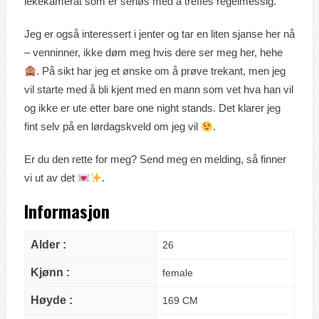
lekekamerat som er seriøs med å treffes regelmessig.
Jeg er også interessert i jenter og tar en liten sjanse her nå
– venninner, ikke døm meg hvis dere ser meg her, hehe
. På sikt har jeg et ønske om å prøve trekant, men jeg
vil starte med å bli kjent med en mann som vet hva han vil
og ikke er ute etter bare one night stands. Det klarer jeg
fint selv på en lørdagskveld om jeg vil
.
Er du den rette for meg? Send meg en melding, så finner
vi ut av det
.
Informasjon
Alder :
26
Kjønn :
female
Høyde :
169 CM