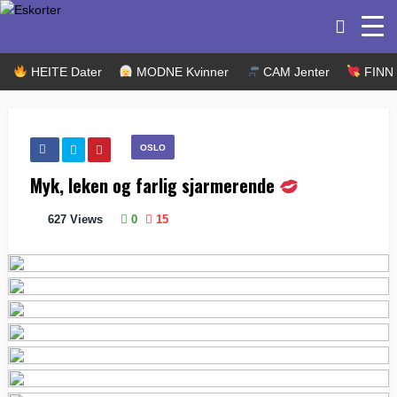
HEITE Dater
MODNE Kvinner
CAM Jenter
FINN k
OSLO
Myk, leken og farlig sjarmerende
627
Views
0
15