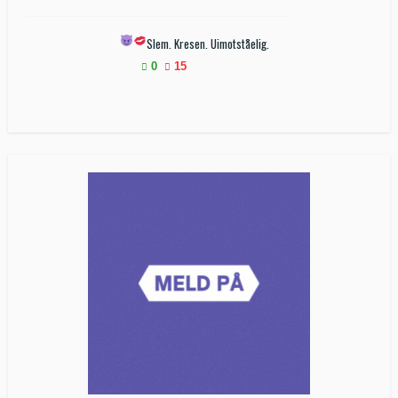
Slem. Kresen. Uimotståelig.
0
15