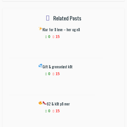
Related Posts
Klar for å leve – her og nå
0
15
Gift & grenseløst kåt
0
15
62 & kåt på mer
0
15